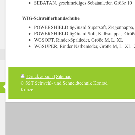
SEBATAN, geschmeidiges Sebatanleder, Größe 10
WIG-Schweißerhandschuhe
POWERSHIELD tigGuard Supersoft, Ziegennappa
POWERSHIELD tigGuard Soft, Kalbsnappa, Größ
WGSOFT, Rinder-Spaltleder, Größe M, L, XL
WGSUPER, Rinder-Narbenleder, Größe M, L, XL,
Druckversion
|
Sitemap
© SST Schweiß- und Schneidtechnik Konrad
Kunze